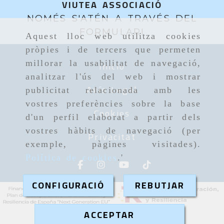
VIUTEA ASSOCIACIÓ
NOMÉS S'ATÉN A TRAVÉS DEL
FORMULARI
Aquest lloc web utilitza cookies
pròpies i de tercers que permeten
Inicio
millorar la usabilitat de navegació,
analitzar l'ús del web i mostrar
Avís Legal
publicitat relacionada amb les
vostres preferències sobre la base
Cookies
d'un perfil elaborat a partir dels
vostres hàbits de navegació (per
Privacitat
exemple, pàgines visitades).
Política de cookies
.'
CONFIGURACIÓ
REBUTJAR
ACCEPTAR