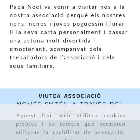
Papà Noel va venir a visitar-nos a la
nostra associació perquè els nostres
nens, nenes i joves poguessin lliurar-
li la seva carta personalment i passar
una estona molt divertida i
emocionant, acompanyat dels
treballadors de l'associació i dels
seus familiars.
VIUTEA ASSOCIACIÓ
NOMÉS S'ATÉN A TRAVÉS DEL
FORMULARI
Aquest lloc web utilitza cookies
pròpies i de tercers que permeten
Inicio
millorar la usabilitat de navegació,