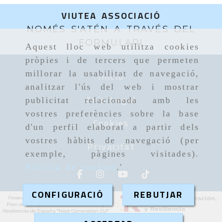
VIUTEA ASSOCIACIÓ
NOMÉS S'ATÉN A TRAVÉS DEL
FORMULARI
Aquest lloc web utilitza cookies
pròpies i de tercers que permeten
Inicio
millorar la usabilitat de navegació,
analitzar l'ús del web i mostrar
Avís Legal
publicitat relacionada amb les
vostres preferències sobre la base
Cookies
d'un perfil elaborat a partir dels
vostres hàbits de navegació (per
Privacitat
exemple, pàgines visitades).
Política de cookies
.'
CONFIGURACIÓ
REBUTJAR