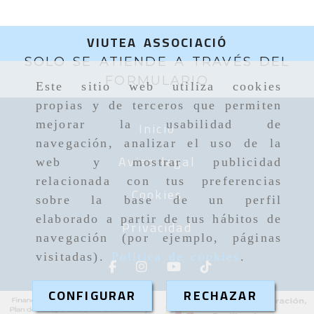
VIUTEA ASSOCIACIÓ
SOLO SE ATIENDE A TRAVÉS DEL
FORMULARIO
Este sitio web utiliza cookies
propias y de terceros que permiten
Inicio
mejorar la usabilidad de
navegación, analizar el uso de la
Aviso legal
web y mostrar publicidad
relacionada con tus preferencias
Cookies
sobre la base de un perfil
elaborado a partir de tus hábitos de
Privacidad
navegación (por ejemplo, páginas
visitadas).
Política de cookies
.
CONFIGURAR
RECHAZAR