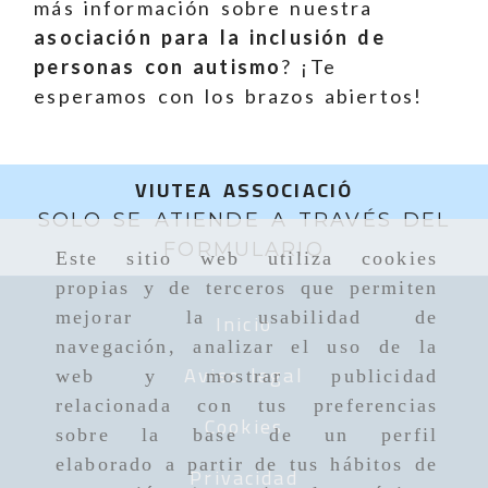
más información sobre nuestra
asociación para la inclusión de
personas con autismo
? ¡Te
esperamos con los brazos abiertos!
VIUTEA ASSOCIACIÓ
SOLO SE ATIENDE A TRAVÉS DEL
FORMULARIO
Este sitio web utiliza cookies
propias y de terceros que permiten
mejorar la usabilidad de
Inicio
navegación, analizar el uso de la
Aviso legal
web y mostrar publicidad
relacionada con tus preferencias
Cookies
sobre la base de un perfil
elaborado a partir de tus hábitos de
Privacidad