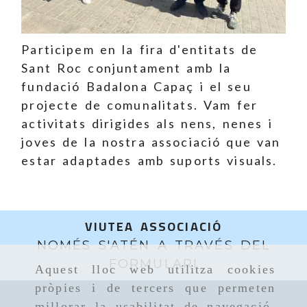
Participem en la fira d'entitats de
Sant Roc conjuntament amb la
fundació Badalona Capaç i el seu
projecte de comunalitats. Vam fer
activitats dirigides als nens, nenes i
joves de la nostra associació que van
estar adaptades amb suports visuals.
VIUTEA ASSOCIACIÓ
NOMÉS S'ATÉN A TRAVÉS DEL
FORMULARI
Aquest lloc web utilitza cookies
pròpies i de tercers que permeten
millorar la usabilitat de navegació,