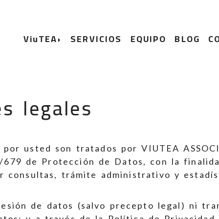
ViuTEA
SERVICIOS
EQUIPO
BLOG
C
s legales
s por usted son tratados por
VIUTEA ASSOC
679 de Protección de Datos, con la finalida
r consultas, trámite administrativo y estadís
cesión de datos (salvo precepto legal) ni tra
atos; y a través de la Política de Privacidad