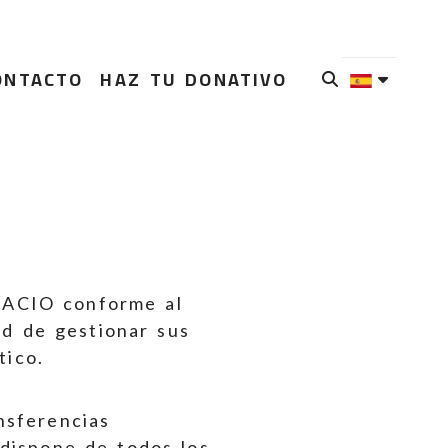
ONTACTO
HAZ TU DONATIVO
IACIO
conforme al
d de gestionar sus
tico.
nsferencias
 dispone de todos los